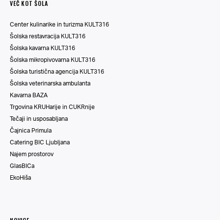
VEČ KOT ŠOLA
Center kulinarike in turizma KULT316
Šolska restavracija KULT316
Šolska kavarna KULT316
Šolska mikropivovarna KULT316
Šolska turistična agencija KULT316
Šolska veterinarska ambulanta
Kavarna BAZA
Trgovina KRUHarije in CUKRnije
Tečaji in usposabljana
Čajnica Primula
Catering BIC Ljubljana
Najem prostorov
GlasBICa
EkoHiša