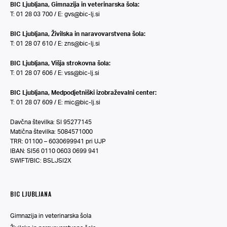
BIC Ljubljana, Gimnazija in veterinarska šola:
T: 01 28 03 700 / E:
gvs@bic-lj.si
BIC Ljubljana, Živilska in naravovarstvena šola:
T: 01 28 07 610 / E:
zns@bic-lj.si
BIC Ljubljana, Višja strokovna šola:
T: 01 28 07 606 / E:
vss@bic-lj.si
BIC Ljubljana, Medpodjetniški izobraževalni center:
T: 01 28 07 609 / E:
mic@bic-lj.si
Davčna številka: SI 95277145
Matična številka: 5084571000
TRR: 01100 – 6030699941 pri UJP
IBAN: SI56 0110 0603 0699 941
SWIFT/BIC: BSLJSI2X
BIC LJUBLJANA
Gimnazija in veterinarska šola