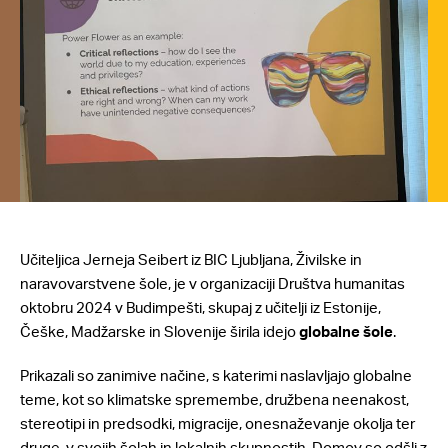
Učiteljica Jerneja Seibert iz BIC Ljubljana, Živilske in
naravovarstvene šole, je v organizaciji Društva humanitas
oktobru 2024 v Budimpešti, skupaj z učitelji iz Estonije,
Češke, Madžarske in Slovenije širila idejo
globalne šole
.
Prikazali so zanimive načine, s katerimi naslavljajo globalne
teme, kot so klimatske spremembe, družbena neenakost,
stereotipi in predsodki, migracije, onesnaževanje okolja ter
druge, v svojih šolah in lokalnih skupnostih. Domov so odšli z