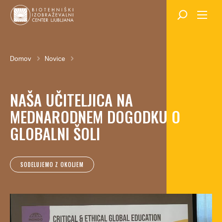
Skok
na
glavno
vsebino
Breadcrumb
Domov
Novice
NAŠA UČITELJICA NA
MEDNARODNEM DOGODKU O
GLOBALNI ŠOLI
SODELUJEMO Z OKOLJEM