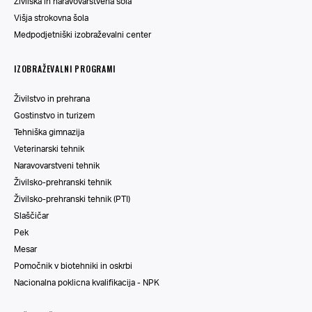
Živilska in naravovarstvena šola
Višja strokovna šola
Medpodjetniški izobraževalni center
IZOBRAŽEVALNI PROGRAMI
Živilstvo in prehrana
Gostinstvo in turizem
Tehniška gimnazija
Veterinarski tehnik
Naravovarstveni tehnik
Živilsko-prehranski tehnik
Živilsko-prehranski tehnik (PTI)
Slaščičar
Pek
Mesar
Pomočnik v biotehniki in oskrbi
Nacionalna poklicna kvalifikacija - NPK