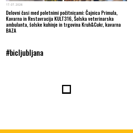
17. 07. 2026
Delovni časi med poletnimi počitnicami: Čajnica Primula,
Kavarna in Restavracija KULT316, Šolska veterinarska
ambulanta, šolske kuhinje in trgovina Kruh&Cukr, kavarna
BAZA
#bicljubljana