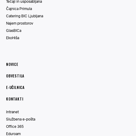
Tečaji in usposabljana
Čajnica Primula
Catering BIC Ljubljana
Najem prostorov
GlasBICa
EkoHiša
NOVICE
OBVESTILA
E-UČILNICA
KONTAKTI
Intranet
Službena e-pošta
Office 365
Eduroam