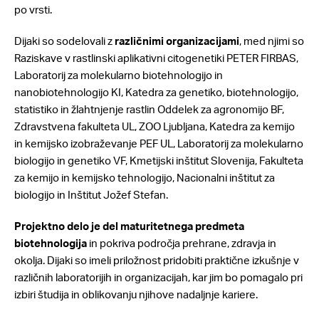
po vrsti.
Dijaki so sodelovali z
različnimi organizacijami
, med njimi so
Raziskave v rastlinski aplikativni citogenetiki PETER FIRBAS,
Laboratorij za molekularno biotehnologijo in
nanobiotehnologijo KI, Katedra za genetiko, biotehnologijo,
statistiko in žlahtnjenje rastlin Oddelek za agronomijo BF,
Zdravstvena fakulteta UL, ZOO Ljubljana, Katedra za kemijo
in kemijsko izobraževanje PEF UL, Laboratorij za molekularno
biologijo in genetiko VF, Kmetijski inštitut Slovenija, Fakulteta
za kemijo in kemijsko tehnologijo, Nacionalni inštitut za
biologijo in Inštitut Jožef Stefan.
Projektno delo je del maturitetnega predmeta
biotehnologija
in pokriva področja prehrane, zdravja in
okolja. Dijaki so imeli priložnost pridobiti praktične izkušnje v
različnih laboratorijih in organizacijah, kar jim bo pomagalo pri
izbiri študija in oblikovanju njihove nadaljnje kariere.