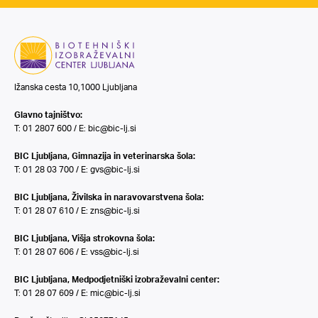
Ižanska cesta 10,1000 Ljubljana
Glavno tajništvo:
T: 01 2807 600 / E:
bic@bic-lj.si
BIC Ljubljana, Gimnazija in veterinarska šola:
T: 01 28 03 700 / E:
gvs@bic-lj.si
BIC Ljubljana, Živilska in naravovarstvena šola:
T: 01 28 07 610 / E:
zns@bic-lj.si
BIC Ljubljana, Višja strokovna šola:
T: 01 28 07 606 / E:
vss@bic-lj.si
BIC Ljubljana, Medpodjetniški izobraževalni center:
T: 01 28 07 609 / E:
mic@bic-lj.si