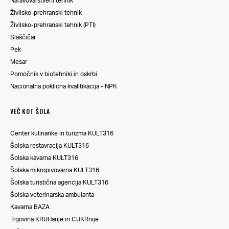
Naravovarstveni tehnik
Živilsko-prehranski tehnik
Živilsko-prehranski tehnik (PTI)
Slaščičar
Pek
Mesar
Pomočnik v biotehniki in oskrbi
Nacionalna poklicna kvalifikacija - NPK
VEČ KOT ŠOLA
Center kulinarike in turizma KULT316
Šolska restavracija KULT316
Šolska kavarna KULT316
Šolska mikropivovarna KULT316
Šolska turistična agencija KULT316
Šolska veterinarska ambulanta
Kavarna BAZA
Trgovina KRUHarije in CUKRnije