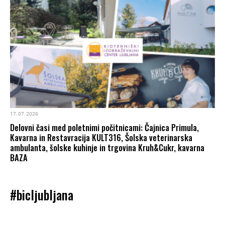
17. 07. 2026
Delovni časi med poletnimi počitnicami: Čajnica Primula,
Kavarna in Restavracija KULT316, Šolska veterinarska
ambulanta, šolske kuhinje in trgovina Kruh&Cukr, kavarna
BAZA
#bicljubljana