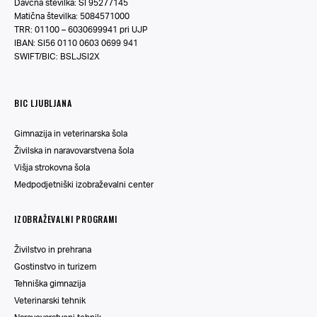
Davčna številka: SI 95277145
Matična številka: 5084571000
TRR: 01100 – 6030699941 pri UJP
IBAN: SI56 0110 0603 0699 941
SWIFT/BIC: BSLJSI2X
BIC LJUBLJANA
Gimnazija in veterinarska šola
Živilska in naravovarstvena šola
Višja strokovna šola
Medpodjetniški izobraževalni center
IZOBRAŽEVALNI PROGRAMI
Živilstvo in prehrana
Gostinstvo in turizem
Tehniška gimnazija
Veterinarski tehnik