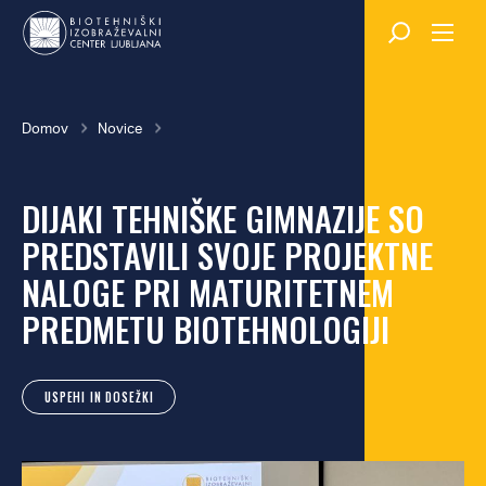
Skok
na
glavno
vsebino
Breadcrumb
Domov
Novice
DIJAKI TEHNIŠKE GIMNAZIJE SO
PREDSTAVILI SVOJE PROJEKTNE
NALOGE PRI MATURITETNEM
PREDMETU BIOTEHNOLOGIJI
USPEHI IN DOSEŽKI