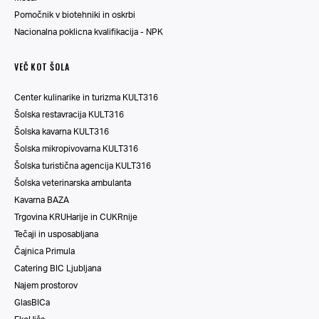
Pomočnik v biotehniki in oskrbi
Nacionalna poklicna kvalifikacija - NPK
VEČ KOT ŠOLA
Center kulinarike in turizma KULT316
Šolska restavracija KULT316
Šolska kavarna KULT316
Šolska mikropivovarna KULT316
Šolska turistična agencija KULT316
Šolska veterinarska ambulanta
Kavarna BAZA
Trgovina KRUHarije in CUKRnije
Tečaji in usposabljana
Čajnica Primula
Catering BIC Ljubljana
Najem prostorov
GlasBICa