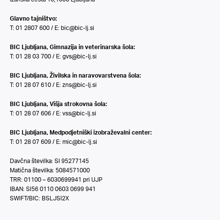
Glavno tajništvo:
T: 01 2807 600 / E:
bic@bic-lj.si
BIC Ljubljana, Gimnazija in veterinarska šola:
T: 01 28 03 700 / E:
gvs@bic-lj.si
BIC Ljubljana, Živilska in naravovarstvena šola:
T: 01 28 07 610 / E:
zns@bic-lj.si
BIC Ljubljana, Višja strokovna šola:
T: 01 28 07 606 / E:
vss@bic-lj.si
BIC Ljubljana, Medpodjetniški izobraževalni center:
T: 01 28 07 609 / E:
mic@bic-lj.si
Davčna številka: SI 95277145
Matična številka: 5084571000
TRR: 01100 – 6030699941 pri UJP
IBAN: SI56 0110 0603 0699 941
SWIFT/BIC: BSLJSI2X