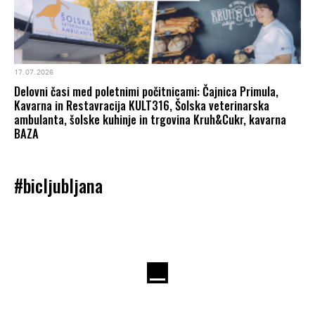
17. 07. 2026
Delovni časi med poletnimi počitnicami: Čajnica Primula,
Kavarna in Restavracija KULT316, Šolska veterinarska
ambulanta, šolske kuhinje in trgovina Kruh&Cukr, kavarna
BAZA
#bicljubljana