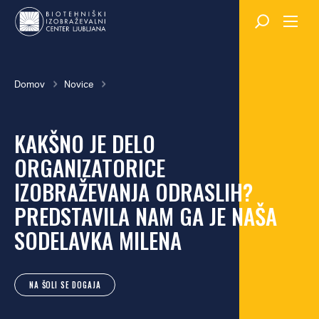
Skok
na
glavno
vsebino
Breadcrumb
Domov
Novice
KAKŠNO JE DELO
ORGANIZATORICE
IZOBRAŽEVANJA ODRASLIH?
PREDSTAVILA NAM GA JE NAŠA
SODELAVKA MILENA
NA ŠOLI SE DOGAJA