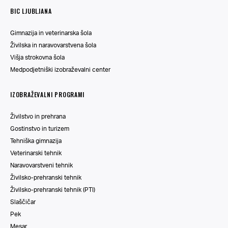
BIC LJUBLJANA
Gimnazija in veterinarska šola
Živilska in naravovarstvena šola
Višja strokovna šola
Medpodjetniški izobraževalni center
IZOBRAŽEVALNI PROGRAMI
Živilstvo in prehrana
Gostinstvo in turizem
Tehniška gimnazija
Veterinarski tehnik
Naravovarstveni tehnik
Živilsko-prehranski tehnik
Živilsko-prehranski tehnik (PTI)
Slaščičar
Pek
Mesar