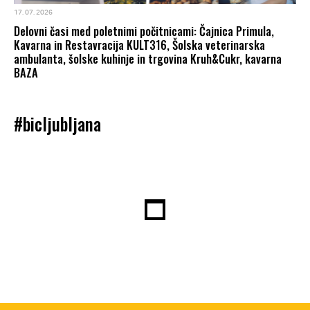
17. 07. 2026
Delovni časi med poletnimi počitnicami: Čajnica Primula,
Kavarna in Restavracija KULT316, Šolska veterinarska
ambulanta, šolske kuhinje in trgovina Kruh&Cukr, kavarna
BAZA
#bicljubljana