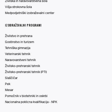
Živilska in naravovarstvena šola
Višja strokovna šola
Medpodjetniški izobraževalni center
IZOBRAŽEVALNI PROGRAMI
Živilstvo in prehrana
Gostinstvo in turizem
Tehniška gimnazija
Veterinarski tehnik
Naravovarstveni tehnik
Živilsko-prehranski tehnik
Živilsko-prehranski tehnik (PTI)
Slaščičar
Pek
Mesar
Pomočnik v biotehniki in oskrbi
Nacionalna poklicna kvalifikacija - NPK