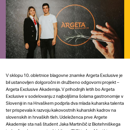
V sklopu 10. obletnice blagovne znamke Argeta Exclusive je
bil ustanovljen dolgoročni in družbeno odgovorni projekt –
Argeta Exclusive Akademija. V prihodnjih letih bo Argeta
Exclusive v sodelovanju z najboljšima šolama gastronomije v
Sloveniji in na Hrvaškem podprla dva mlada kuharska talenta
ter prispevala k razvoju kakovostnih kuharskih kadrov na
slovenskih in hrvaških tleh. Udeleženca prve Argete
Akademije sta naš študent Jaka Martinčič iz Biotehniškega