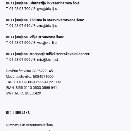
BIC Ljubljana, Gimnazija in veterinarska šola:
T: 01 28 03 700 / E:
gvs@bic-lj.si
BIC Ljubljana, Živilska in naravovarstvena šola:
T: 01 28 07 610 / E:
zns@bic-lj.si
BIC Ljubljana, Višja strokovna šola:
T: 01 28 07 606 / E:
vss@bic-lj.si
BIC Ljubljana, Medpodjetniški izobraževalni center:
T: 01 28 07 609 / E:
mic@bic-lj.si
Davčna številka: SI 95277145
Matična številka: 5084571000
TRR: 01100 – 6030699941 pri UJP
IBAN: SI56 0110 0603 0699 941
SWIFT/BIC: BSLJSI2X
BIC LJUBLJANA
Gimnazija in veterinarska šola