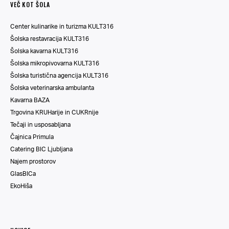
VEČ KOT ŠOLA
Center kulinarike in turizma KULT316
Šolska restavracija KULT316
Šolska kavarna KULT316
Šolska mikropivovarna KULT316
Šolska turistična agencija KULT316
Šolska veterinarska ambulanta
Kavarna BAZA
Trgovina KRUHarije in CUKRnije
Tečaji in usposabljana
Čajnica Primula
Catering BIC Ljubljana
Najem prostorov
GlasBICa
EkoHiša