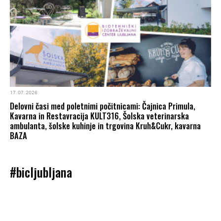
17. 07. 2026
Delovni časi med poletnimi počitnicami: Čajnica Primula,
Kavarna in Restavracija KULT316, Šolska veterinarska
ambulanta, šolske kuhinje in trgovina Kruh&Cukr, kavarna
BAZA
#bicljubljana