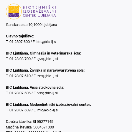
Ižanska cesta 10,1000 Ljubljana
Glavno tajništvo:
T: 01 2807 600 / E:
bic@bic-lj.si
BIC Ljubljana, Gimnazija in veterinarska šola:
T: 01 28 03 700 / E:
gvs@bic-lj.si
BIC Ljubljana, Živilska in naravovarstvena šola:
T: 01 28 07 610 / E:
zns@bic-lj.si
BIC Ljubljana, Višja strokovna šola:
T: 01 28 07 606 / E:
vss@bic-lj.si
BIC Ljubljana, Medpodjetniški izobraževalni center:
T: 01 28 07 609 / E:
mic@bic-lj.si
Davčna številka: SI 95277145
Matična številka: 5084571000