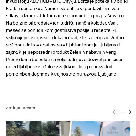
inkubatorju ABC HUB v BTC City-ju. Borza je potekala v obliki
kratkih sestankov. Namen katerih je vzpostaviti čim več
stikov in izmenjati informacije o ponudbi in povpraševanju.
Na borzi je bil predstavljen tudi Kulinarični koledar. Vsak
mesec se ponudnikom gostinstva pošlje 3 recepte, ki
vključujejo sezonsko in lokalno sadje ter zelenjavo. Vedno
več ponudnikov gostinstva v Ljubljani ponuja Ljubljanski
zajtrk, ki je neposredni produkt Zelenih nabavnih verig.
Predvidoma bo poleti na voljo tudi novo doživetje, in sicer
ogled ljubljanske tržnice z zajtrkom. Ima pa borza tudi
pomemben doprinos k trajnostnemu razvoju Ljubljane.
Zadnje novice