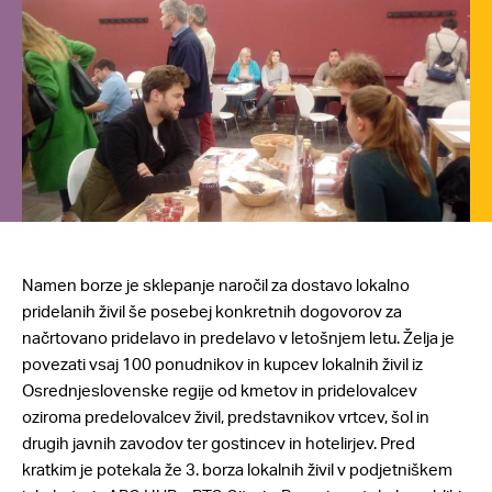
Namen borze je sklepanje naročil za dostavo lokalno
pridelanih živil še posebej konkretnih dogovorov za
načrtovano pridelavo in predelavo v letošnjem letu. Želja je
povezati vsaj 100 ponudnikov in kupcev lokalnih živil iz
Osrednjeslovenske regije od kmetov in pridelovalcev
oziroma predelovalcev živil, predstavnikov vrtcev, šol in
drugih javnih zavodov ter gostincev in hotelirjev. Pred
kratkim je potekala že 3. borza lokalnih živil v podjetniškem