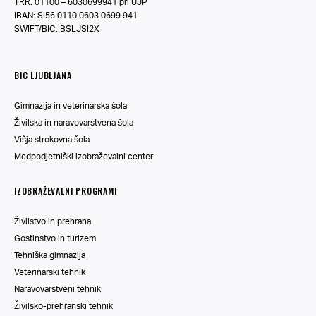
TRR: 01100 – 6030699941 pri UJP
IBAN: SI56 0110 0603 0699 941
SWIFT/BIC: BSLJSI2X
BIC LJUBLJANA
Gimnazija in veterinarska šola
Živilska in naravovarstvena šola
Višja strokovna šola
Medpodjetniški izobraževalni center
IZOBRAŽEVALNI PROGRAMI
Živilstvo in prehrana
Gostinstvo in turizem
Tehniška gimnazija
Veterinarski tehnik
Naravovarstveni tehnik
Živilsko-prehranski tehnik