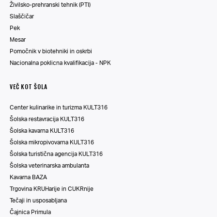
Živilsko-prehranski tehnik (PTI)
Slaščičar
Pek
Mesar
Pomočnik v biotehniki in oskrbi
Nacionalna poklicna kvalifikacija - NPK
VEČ KOT ŠOLA
Center kulinarike in turizma KULT316
Šolska restavracija KULT316
Šolska kavarna KULT316
Šolska mikropivovarna KULT316
Šolska turistična agencija KULT316
Šolska veterinarska ambulanta
Kavarna BAZA
Trgovina KRUHarije in CUKRnije
Tečaji in usposabljana
Čajnica Primula