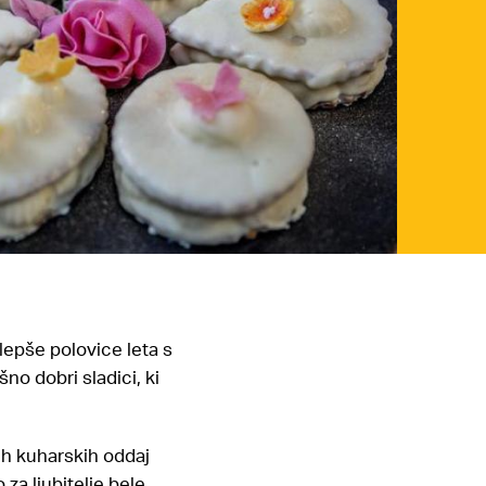
lepše polovice leta s
no dobri sladici, ki
ih kuharskih oddaj
za ljubitelje bele