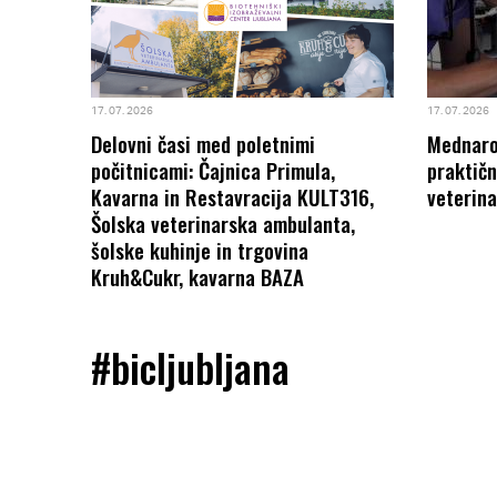
17. 07. 2026
17. 07. 2026
Delovni časi med poletnimi
Mednarod
počitnicami: Čajnica Primula,
praktičn
Kavarna in Restavracija KULT316,
veterina
Šolska veterinarska ambulanta,
šolske kuhinje in trgovina
Kruh&Cukr, kavarna BAZA
#bicljubljana