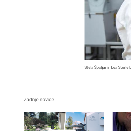
Stela Špoljar in Lea Sterle 
Zadnje novice
 2017-2021
1 NA