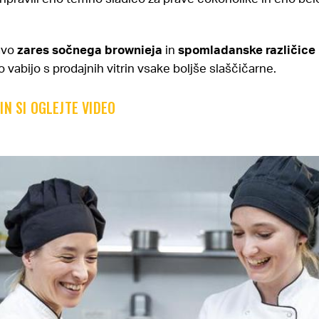
avo
zares sočnega brownieja
in
spomladanske različice 
 vabijo s prodajnih vitrin vsake boljše slaščičarne.
IN SI OGLEJTE VIDEO