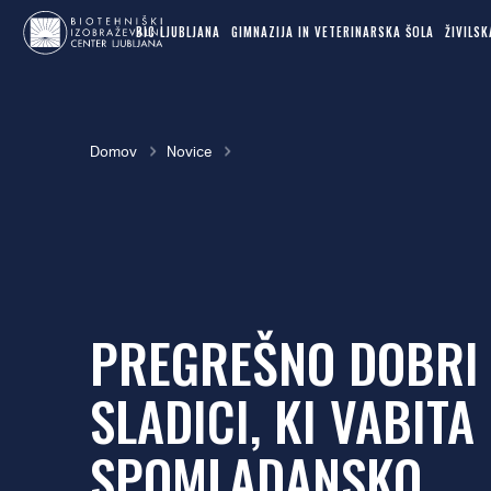
MAIN
Skok
NAVIGATION
BIC LJUBLJANA
GIMNAZIJA IN VETERINARSKA ŠOLA
ŽIVILS
na
glavno
vsebino
Breadcrumb
Domov
Novice
PREGREŠNO DOBRI
SLADICI, KI VABITA
SPOMLADANSKO