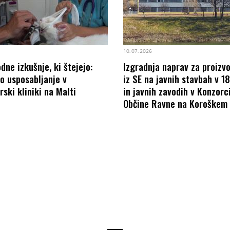
10. 07. 2026
ne izkušnje, ki štejejo:
Izgradnja naprav za proizv
o usposabljanje v
iz SE na javnih stavbah v 1
rski kliniki na Malti
in javnih zavodih v Konzorci
Občine Ravne na Koroškem