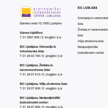
BIC LJUBLJANA
Gimnazija in veterinars
Ižanska cesta 10,1000 Ljubljana
šola
Živilska in naravovarst
Glavno tajništvo:
šola
T: 01 2807 600 / E:
bic@bic-lj.si
Višja strokovna šola
BIC Ljubljana, Gimnazija in
Medpodjetniški
veterinarska šola:
izobraževalni center
T: 01 28 03 700 / E:
gvs@bic-lj.si
BIC Ljubljana, Živilska in
naravovarstvena šola:
T: 01 28 07 610 / E:
zns@bic-lj.si
BIC Ljubljana, Višja strokovna šola:
T: 01 28 07 606 / E:
vss@bic-lj.si
BIC Ljubljana, Medpodjetniški
izobraževalni center:
T: 01 28 07 609 / E:
mic@bic-lj.si