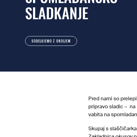
SLADKANJE
SODELUJEMO Z OKOLJEM
Pred nami so prelepi
pripravo sladic – na
vabita na spomladan
Skupaj s slaščičar
Z
akladnica okusov
p