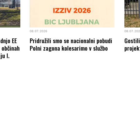
08. 07. 2026
08. 07. 20
odnjo EE
Pridružili smo se nacionalni pobudi
Gostil
8 občinah
Polni zagona kolesarimo v službo
projek
ju I.