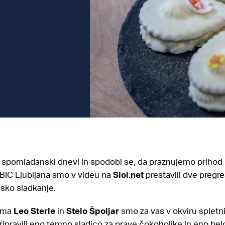
 spomladanski dnevi in spodobi se, da praznujemo prihod 
 BIC Ljubljana smo v videu na
Siol.net
prestavili dve pregreš
sko sladkanje.
kama
Leo Sterle
in
Stelo Špoljar
smo za vas v okviru spletn
ripravili eno temno sladico za prave čokoholike in eno belo 