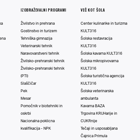
IZOBRAŽEVALNI PROGRAMI
VEČ KOT ŠOLA
ka
Živilstvo in prehrana
Center kulinarike in turizma
Gostinstvo in turizem
KULT316
vena
Tehniška gimnazija
Šolska restavracija
Veterinarski tehnik
KULT316
Naravovarstveni tehnik
Šolska kavarna KULT316
Živilsko-prehranski tehnik
Šolska mikropivovarna
Živilsko-prehranski tehnik
KULT316
(PTI)
Šolska turistična agencija
Slaščičar
KULT316
Pek
Šolska veterinarska
Mesar
ambulanta
Pomočnik v biotehniki in
Kavarna BAZA
oskrbi
Trgovina KRUHarije in
Nacionalna poklicna
CUKRnije
kvalifikacija - NPK
Tečaji in usposabljana
Čajnica Primula