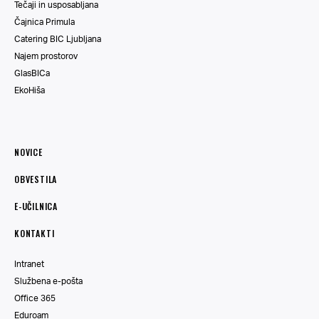
Tečaji in usposabljana
Čajnica Primula
Catering BIC Ljubljana
Najem prostorov
GlasBICa
EkoHiša
NOVICE
OBVESTILA
E-UČILNICA
KONTAKTI
Intranet
Službena e-pošta
Office 365
Eduroam