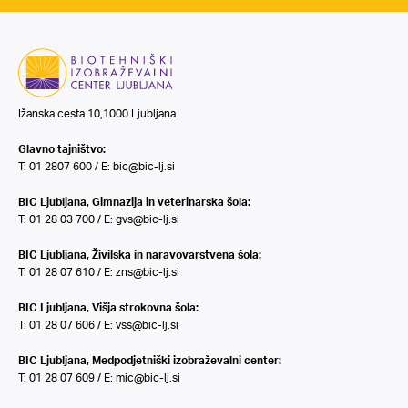
Ižanska cesta 10,1000 Ljubljana
Glavno tajništvo:
T: 01 2807 600 / E:
bic@bic-lj.si
BIC Ljubljana, Gimnazija in veterinarska šola:
T: 01 28 03 700 / E:
gvs@bic-lj.si
BIC Ljubljana, Živilska in naravovarstvena šola:
T: 01 28 07 610 / E:
zns@bic-lj.si
BIC Ljubljana, Višja strokovna šola:
T: 01 28 07 606 / E:
vss@bic-lj.si
BIC Ljubljana, Medpodjetniški izobraževalni center:
T: 01 28 07 609 / E:
mic@bic-lj.si