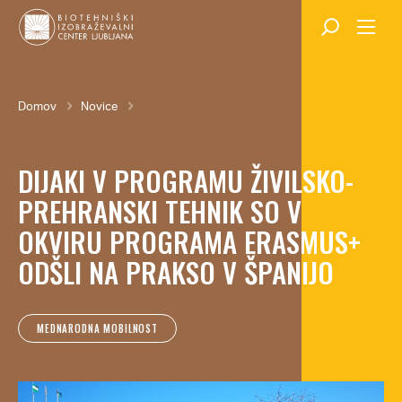
Skok
na
glavno
vsebino
Breadcrumb
Domov
Novice
DIJAKI V PROGRAMU ŽIVILSKO-
PREHRANSKI TEHNIK SO V
OKVIRU PROGRAMA ERASMUS+
ODŠLI NA PRAKSO V ŠPANIJO
MEDNARODNA MOBILNOST