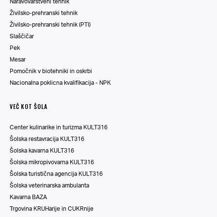
Naravovarstveni tehnik
Živilsko-prehranski tehnik
Živilsko-prehranski tehnik (PTI)
Slaščičar
Pek
Mesar
Pomočnik v biotehniki in oskrbi
Nacionalna poklicna kvalifikacija - NPK
VEČ KOT ŠOLA
Center kulinarike in turizma KULT316
Šolska restavracija KULT316
Šolska kavarna KULT316
Šolska mikropivovarna KULT316
Šolska turistična agencija KULT316
Šolska veterinarska ambulanta
Kavarna BAZA
Trgovina KRUHarije in CUKRnije