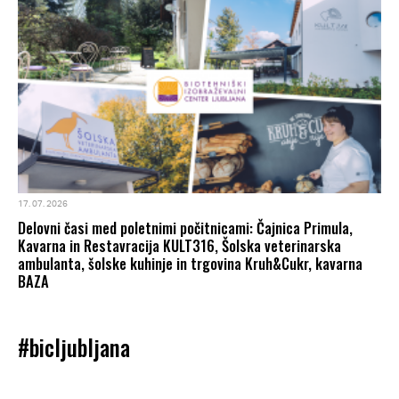
17. 07. 2026
Delovni časi med poletnimi počitnicami: Čajnica Primula,
Kavarna in Restavracija KULT316, Šolska veterinarska
ambulanta, šolske kuhinje in trgovina Kruh&Cukr, kavarna
BAZA
#bicljubljana