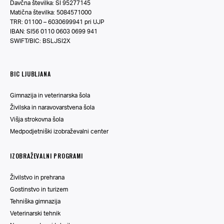
Davčna številka: SI 95277145
Matična številka: 5084571000
TRR: 01100 – 6030699941 pri UJP
IBAN: SI56 0110 0603 0699 941
SWIFT/BIC: BSLJSI2X
BIC LJUBLJANA
Gimnazija in veterinarska šola
Živilska in naravovarstvena šola
Višja strokovna šola
Medpodjetniški izobraževalni center
IZOBRAŽEVALNI PROGRAMI
Živilstvo in prehrana
Gostinstvo in turizem
Tehniška gimnazija
Veterinarski tehnik