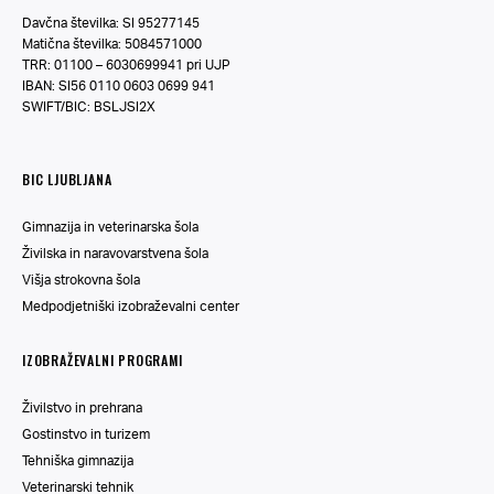
Davčna številka: SI 95277145
Matična številka: 5084571000
TRR: 01100 – 6030699941 pri UJP
IBAN: SI56 0110 0603 0699 941
SWIFT/BIC: BSLJSI2X
BIC LJUBLJANA
Gimnazija in veterinarska šola
Živilska in naravovarstvena šola
Višja strokovna šola
Medpodjetniški izobraževalni center
IZOBRAŽEVALNI PROGRAMI
Živilstvo in prehrana
Gostinstvo in turizem
Tehniška gimnazija
Veterinarski tehnik