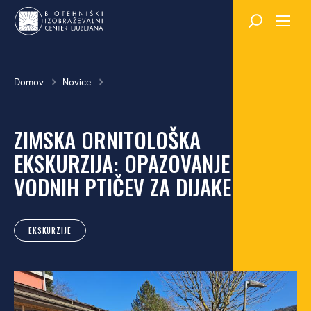
Skok
na
glavno
vsebino
Breadcrumb
Domov
Novice
ZIMSKA ORNITOLOŠKA
EKSKURZIJA: OPAZOVANJE
VODNIH PTIČEV ZA DIJAKE
EKSKURZIJE