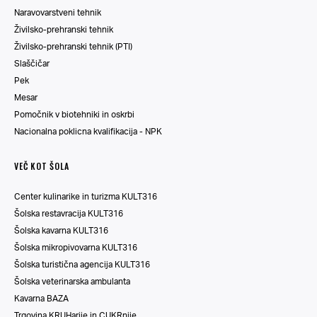
Naravovarstveni tehnik
Živilsko-prehranski tehnik
Živilsko-prehranski tehnik (PTI)
Slaščičar
Pek
Mesar
Pomočnik v biotehniki in oskrbi
Nacionalna poklicna kvalifikacija - NPK
VEČ KOT ŠOLA
Center kulinarike in turizma KULT316
Šolska restavracija KULT316
Šolska kavarna KULT316
Šolska mikropivovarna KULT316
Šolska turistična agencija KULT316
Šolska veterinarska ambulanta
Kavarna BAZA
Trgovina KRUHarije in CUKRnije