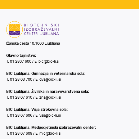
Ižanska cesta 10,1000 Ljubljana
Glavno tajništvo:
T: 01 2807 600 / E:
bic@bic-lj.si
BIC Ljubljana, Gimnazija in veterinarska šola:
T: 01 28 03 700 / E:
gvs@bic-lj.si
BIC Ljubljana, Živilska in naravovarstvena šola:
T: 01 28 07 610 / E:
zns@bic-lj.si
BIC Ljubljana, Višja strokovna šola:
T: 01 28 07 606 / E:
vss@bic-lj.si
BIC Ljubljana, Medpodjetniški izobraževalni center:
T: 01 28 07 609 / E:
mic@bic-lj.si