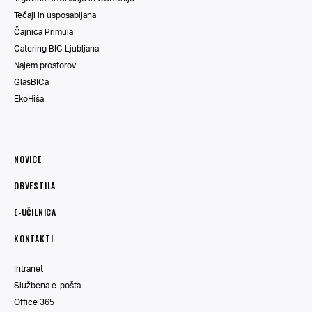
Tečaji in usposabljana
Čajnica Primula
Catering BIC Ljubljana
Najem prostorov
GlasBICa
EkoHiša
NOVICE
OBVESTILA
E-UČILNICA
KONTAKTI
Intranet
Službena e-pošta
Office 365