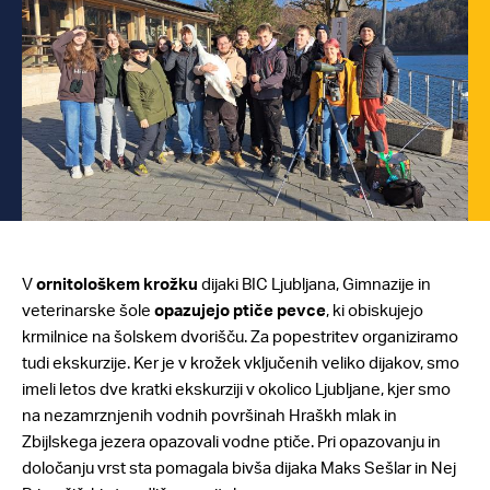
V
ornitološkem krožku
dijaki BIC Ljubljana, Gimnazije in
veterinarske šole
opazujejo ptiče pevce
, ki obiskujejo
krmilnice na šolskem dvorišču. Za popestritev organiziramo
tudi ekskurzije. Ker je v krožek vključenih veliko dijakov, smo
imeli letos dve kratki ekskurziji v okolico Ljubljane, kjer smo
na nezamrznjenih vodnih površinah Hraškh mlak in
Zbijlskega jezera opazovali vodne ptiče. Pri opazovanju in
določanju vrst sta pomagala bivša dijaka Maks Sešlar in Nej