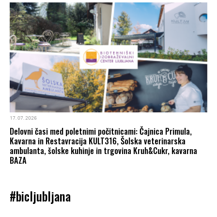
17. 07. 2026
Delovni časi med poletnimi počitnicami: Čajnica Primula,
Kavarna in Restavracija KULT316, Šolska veterinarska
ambulanta, šolske kuhinje in trgovina Kruh&Cukr, kavarna
BAZA
#bicljubljana