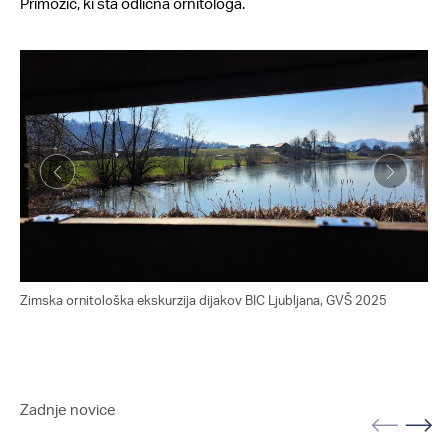
Primožič, ki sta odlična ornitologa.
Zimska ornitološka ekskurzija dijakov BIC Ljubljana, GVŠ 2025
Zim
Zadnje novice