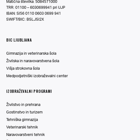
Matična številka: 5084571000
TRR: 01100 – 6030699941 pri UJP
IBAN: SI56 0110 0603 0699 941
SWIFT/BIC: BSLJSI2X
BIC LJUBLJANA
Gimnazija in veterinarska šola
Živilska in naravovarstvena šola
Višja strokovna šola
Medpodjetniški izobraževalni center
IZOBRAŽEVALNI PROGRAMI
Živilstvo in prehrana
Gostinstvo in turizem
Tehniška gimnazija
Veterinarski tehnik
Naravovarstveni tehnik