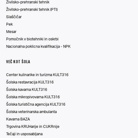
Živilsko-prehranski tehnik
Živilsko-prehranski tehnik (PTI)
Slaščičar
Pek
Mesar
Pomočnik v biotehniki in oskrbi
Nacionalna poklicna kvalifikacija - NPK
VEČ KOT ŠOLA
Center kulinarike in turizma KULT316
Šolska restavracija KULT316
Šolska kavarna KULT316
Šolska mikropivovarna KULT316
Šolska turistična agencija KULT316
Šolska veterinarska ambulanta
Kavarna BAZA
Trgovina KRUHarije in CUKRnije
Tečaji in usposabljana