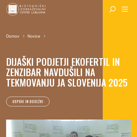
Skok
na
glavno
vsebino
Breadcrumb
Domov
Novice
DIJAŠKI PODJETJI EKOFERTIL IN
ZENZIBAR NAVDUŠILI NA
TEKMOVANJU JA SLOVENIJA 2025
USPEHI IN DOSEŽKI