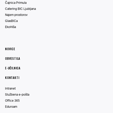
Čajnica Primula
Catering BIC Ljubljana
Najem prostorov
GlasBICa
EkoHiša
NOVICE
OBVESTILA
E-UČILNICA
KONTAKTI
Intranet
Službena e-pošta
Office 365
Eduroam