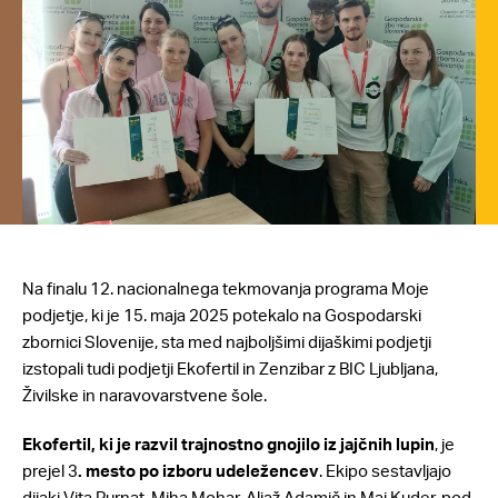
Na finalu 12. nacionalnega tekmovanja programa Moje
podjetje, ki je 15. maja 2025 potekalo na Gospodarski
zbornici Slovenije, sta med najboljšimi dijaškimi podjetji
izstopali tudi podjetji Ekofertil in Zenzibar z BIC Ljubljana,
Živilske in naravovarstvene šole.
Ekofertil, ki je razvil trajnostno gnojilo iz jajčnih lupin
, je
prejel 3
. mesto po izboru udeležencev
. Ekipo sestavljajo
dijaki Vita Purnat, Miha Mohar, Aljaž Adamič in Maj Kuder, pod