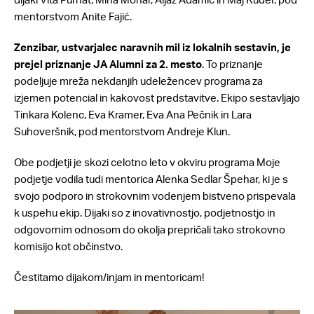
mentorstvom Anite Fajić.
Zenzibar, ustvarjalec naravnih mil iz lokalnih sestavin, je
prejel priznanje JA Alumni za 2. mesto
. To priznanje
podeljuje mreža nekdanjih udeležencev programa za
izjemen potencial in kakovost predstavitve. Ekipo sestavljajo
Tinkara Kolenc, Eva Kramer, Eva Ana Pečnik in Lara
Suhoveršnik, pod mentorstvom Andreje Klun.
Obe podjetji je skozi celotno leto v okviru programa Moje
podjetje vodila tudi mentorica Alenka Sedlar Špehar, ki je s
svojo podporo in strokovnim vodenjem bistveno prispevala
k uspehu ekip. Dijaki so z inovativnostjo, podjetnostjo in
odgovornim odnosom do okolja prepričali tako strokovno
komisijo kot občinstvo.
Čestitamo dijakom/injam in mentoricam!