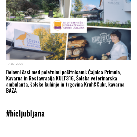
17. 07. 2026
Delovni časi med poletnimi počitnicami: Čajnica Primula,
Kavarna in Restavracija KULT316, Šolska veterinarska
ambulanta, šolske kuhinje in trgovina Kruh&Cukr, kavarna
BAZA
#bicljubljana