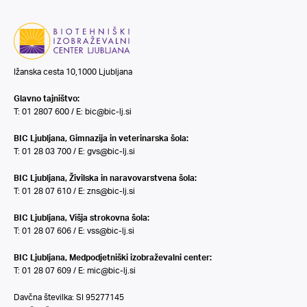
Ižanska cesta 10,1000 Ljubljana
Glavno tajništvo:
T: 01 2807 600 / E:
bic@bic-lj.si
BIC Ljubljana, Gimnazija in veterinarska šola:
T: 01 28 03 700 / E:
gvs@bic-lj.si
BIC Ljubljana, Živilska in naravovarstvena šola:
T: 01 28 07 610 / E:
zns@bic-lj.si
BIC Ljubljana, Višja strokovna šola:
T: 01 28 07 606 / E:
vss@bic-lj.si
BIC Ljubljana, Medpodjetniški izobraževalni center:
T: 01 28 07 609 / E:
mic@bic-lj.si
Davčna številka: SI 95277145