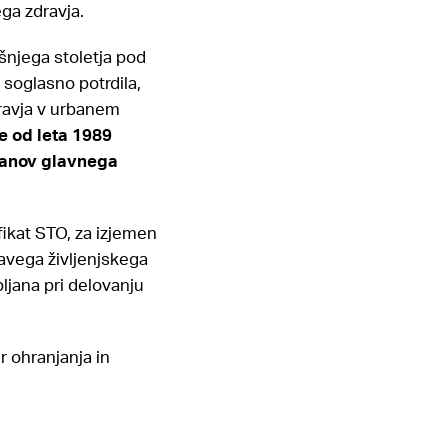
ega zdravja.
jšnjega stoletja pod
soglasno potrdila,
dravja v urbanem
e od leta 1989
ščanov glavnega
fikat STO, za izjemen
ravega življenjskega
ljana pri delovanju
er ohranjanja in