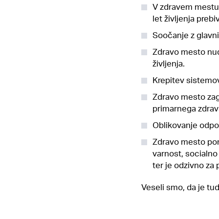
V zdravem mestu s
let življenja prebi
Soočanje z glavnim
Zdravo mesto nudi
življenja.
Krepitev sistemov,
Zdravo mesto zago
primarnega zdrav
Oblikovanje odpor
Zdravo mesto ponu
varnost, socialno
ter je odzivno za
Veseli smo, da je tu