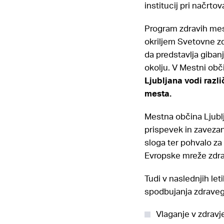
institucij pri načrto
Program zdravih mest
okriljem Svetovne zd
da predstavlja giban
okolju. V Mestni obč
Ljubljana vodi razl
mesta.
Mestna občina Ljublj
prispevek in zavezan
sloga ter pohvalo za
Evropske mreže zdra
Tudi v naslednjih let
spodbujanja zdravega
Vlaganje v zdravj