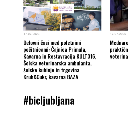
1 NA
17. 07. 2026
17. 07. 2026
Delovni časi med poletnimi
Mednarod
počitnicami: Čajnica Primula,
praktičn
Kavarna in Restavracija KULT316,
veterina
Šolska veterinarska ambulanta,
šolske kuhinje in trgovina
Kruh&Cukr, kavarna BAZA
#bicljubljana