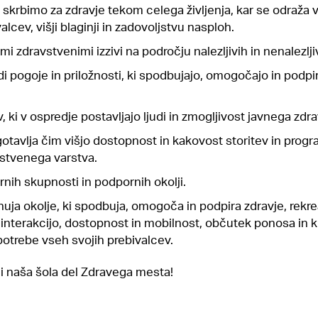
krbimo za zdravje tekom celega življenja, kar se odraža v
valcev, višji blaginji in zadovoljstvu nasploh.
i zdravstvenimi izzivi na področju nalezljivih in nenalezlji
 pogoje in priložnosti, ki spodbujajo, omogočajo in podpi
 ki v ospredje postavljajo ljudi in zmogljivost javnega zdra
tavlja čim višjo dostopnost in kakovost storitev in prog
stvenega varstva.
nih skupnosti in podpornih okolji.
ja okolje, ki spodbuja, omogoča in podpira zdravje, rekrea
 interakcijo, dostopnost in mobilnost, občutek ponosa in k
 potrebe vseh svojih prebivalcev.
di naša šola del Zdravega mesta!