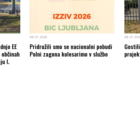
08. 07. 2026
08. 07. 20
odnjo EE
Pridružili smo se nacionalni pobudi
Gostil
8 občinah
Polni zagona kolesarimo v službo
projek
ju I.