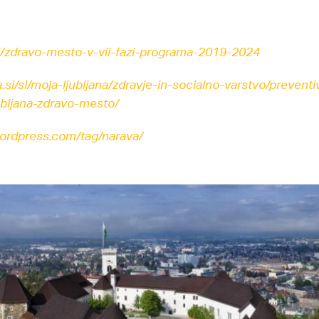
/sl/zdravo-mesto-v-vii-fazi-programa-2019-2024
a.si/sl/moja-ljubljana/zdravje-in-socialno-varstvo/prevent
jubljana-zdravo-mesto/
.wordpress.com/tag/narava/