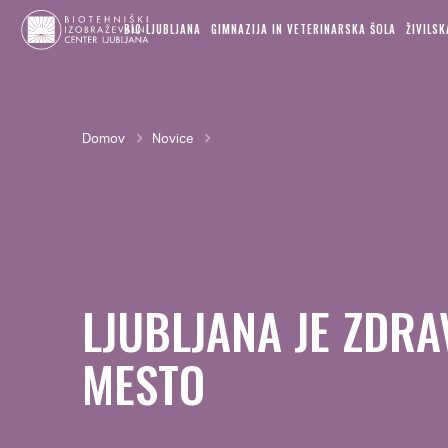
MAIN
Skok
NAVIGATION
BIC LJUBLJANA
GIMNAZIJA IN VETERINARSKA ŠOLA
ŽIVILS
na
glavno
vsebino
Breadcrumb
Domov
Novice
LJUBLJANA JE ZDRA
MESTO