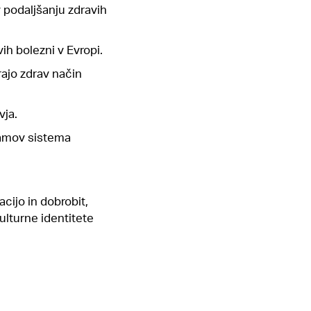
 podaljšanju zdravih
vih bolezni v Evropi.
rajo zdrav način
vja.
ramov sistema
cijo in dobrobit,
ulturne identitete