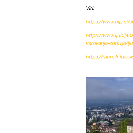
Viri:
https://www.nijz.si
https://www.ljubljan
varovanja-zdravja/l
https://raunalnitvo