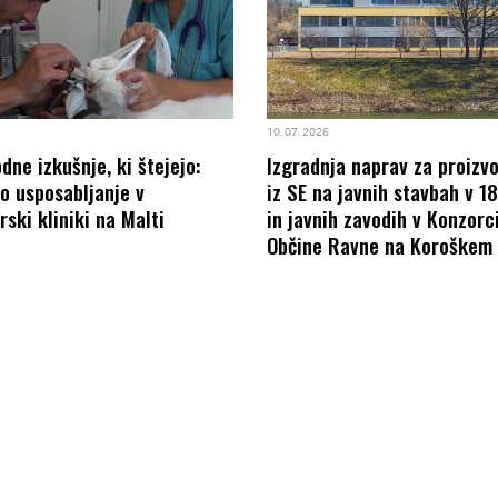
10. 07. 2026
ne izkušnje, ki štejejo:
Izgradnja naprav za proizv
o usposabljanje v
iz SE na javnih stavbah v 1
rski kliniki na Malti
in javnih zavodih v Konzorci
Občine Ravne na Koroškem