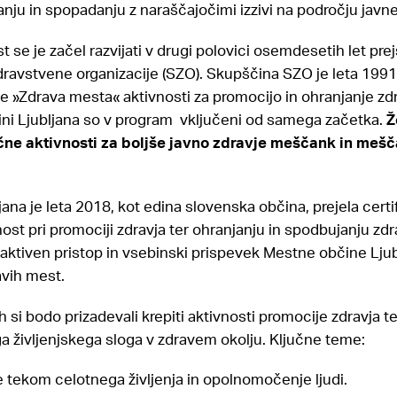
vanju in spopadanju z naraščajočimi izzivi na področju javn
 se je začel razvijati v drugi polovici osemdesetih let pre
ravstvene organizacije (SZO). Skupščina SZO je leta 1991 
je »Zdrava mesta« aktivnosti za promocijo in ohranjanje z
ini Ljubljana so v program vključeni od samega začetka.
Ž
ične aktivnosti za boljše javno zdravje meščank in me
ana je leta 2018, kot edina slovenska občina, prejela certi
ost pri promociji zdravja ter ohranjanju in spodbujanju zd
 aktiven pristop in vsebinski prispevek Mestne občine Ljub
vih mest.
ih si bodo prizadevali krepiti aktivnosti promocije zdravja t
 življenjskega sloga v zdravem okolju. Ključne teme:
e tekom celotnega življenja in opolnomočenje ljudi.