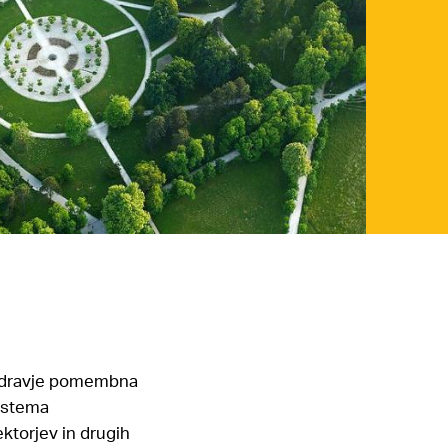
e zdravje pomembna
sistema
ktorjev in drugih