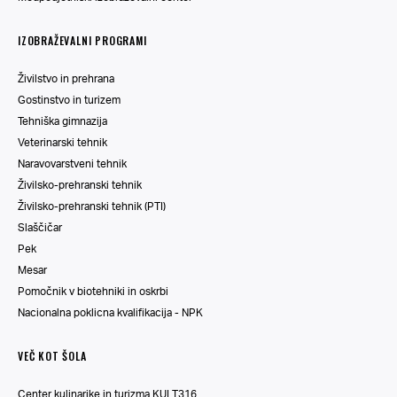
IZOBRAŽEVALNI PROGRAMI
Živilstvo in prehrana
Gostinstvo in turizem
Tehniška gimnazija
Veterinarski tehnik
Naravovarstveni tehnik
Živilsko-prehranski tehnik
Živilsko-prehranski tehnik (PTI)
Slaščičar
Pek
Mesar
Pomočnik v biotehniki in oskrbi
Nacionalna poklicna kvalifikacija - NPK
VEČ KOT ŠOLA
Center kulinarike in turizma KULT316