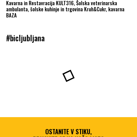
Kavarna in Restavracija KULT316, Šolska veterinarska
ambulanta, šolske kuhinje in trgovina Kruh&Cukr, kavarna
BAZA
#bicljubljana
OSTANITE V STIKU,