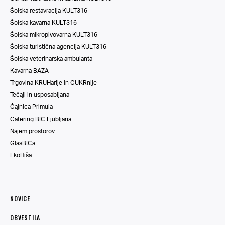
Šolska restavracija KULT316
Šolska kavarna KULT316
Šolska mikropivovarna KULT316
Šolska turistična agencija KULT316
Šolska veterinarska ambulanta
Kavarna BAZA
Trgovina KRUHarije in CUKRnije
Tečaji in usposabljana
Čajnica Primula
Catering BIC Ljubljana
Najem prostorov
GlasBICa
EkoHiša
NOVICE
OBVESTILA