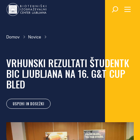
Skok
na
glavno
vsebino
Breadcrumb
Domov
Novice
VRHUNSKI REZULTATI ŠTUDENTK
BIC LJUBLJANA NA 16. G&T CUP
BLED
USPEHI IN DOSEŽKI