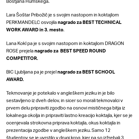
Boštjana Humskega.
Lara Šoštar Pribožič je s svojim nastopom in koktajlom
PERKMANDELC osvojila
nagrado za BEST TECHNICAL
WORK AWARD in 3. mesto
.
Lana Kokl pa je s svojim nastopom in koktajlom DRAGON
ROSE prejela
nagrado za BEST SPEED ROUND
COMPETITOR.
BIC Ljubljana pa je prejel
nagrado za BEST SCHOOL
AWARD.
Tekmovanje je potekalo v angleškem jeziku in je bilo
sestavljeno iz dveh delov, in sicer so morali tekmovalci v
prvem delu pripraviti zgodbo na osnovi mističnega bitja iz
lokalnega okolja in pripraviti lastno kreacijo koktajla, kjer se je
ocenjevala strokovna priprava koktajla, okus koktajla in
prezentacija zgodbe v angleškem jeziku. Samo 12
študentov se je uvrstilo v drugi krog, kjer pa so izžrebali 3