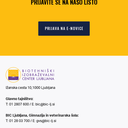
PRIJAVITE SE NA NAŠO LISTO
PRIJAVA NA E-NOVICE
Ižanska cesta 10,1000 Ljubljana
Glavno tajništvo:
T: 01 2807 600 / E:
bic@bic-lj.si
BIC Ljubljana, Gimnazija in veterinarska šola:
T: 01 28 03 700 / E:
gvs@bic-lj.si