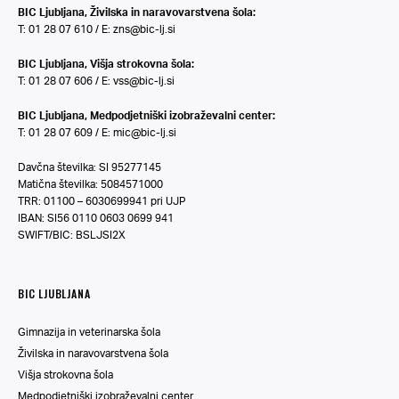
BIC Ljubljana, Živilska in naravovarstvena šola:
T: 01 28 07 610 / E:
zns@bic-lj.si
BIC Ljubljana, Višja strokovna šola:
T: 01 28 07 606 / E:
vss@bic-lj.si
BIC Ljubljana, Medpodjetniški izobraževalni center:
T: 01 28 07 609 / E:
mic@bic-lj.si
Davčna številka: SI 95277145
Matična številka: 5084571000
TRR: 01100 – 6030699941 pri UJP
IBAN: SI56 0110 0603 0699 941
SWIFT/BIC: BSLJSI2X
BIC LJUBLJANA
Gimnazija in veterinarska šola
Živilska in naravovarstvena šola
Višja strokovna šola
Medpodjetniški izobraževalni center