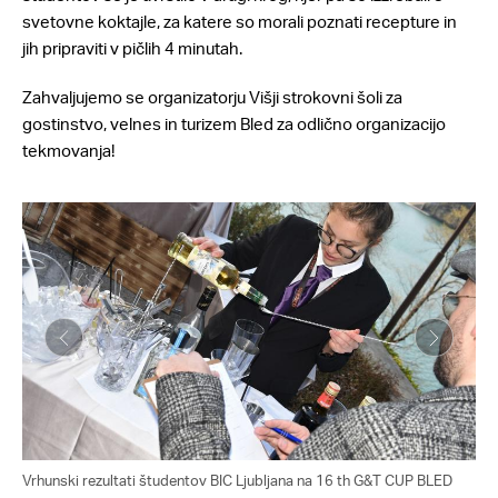
svetovne koktajle, za katere so morali poznati recepture in
jih pripraviti v pičlih 4 minutah.
Zahvaljujemo se organizatorju Višji strokovni šoli za
gostinstvo, velnes in turizem Bled za odlično organizacijo
tekmovanja!
Vrhunski rezultati študentov BIC Ljubljana na 16 th G&T CUP BLED
Vrh