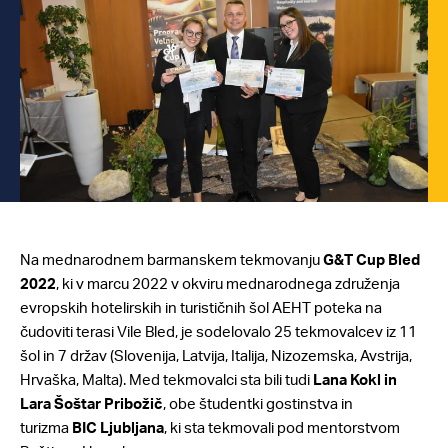
Na mednarodnem barmanskem tekmovanju
G&T Cup Bled
2022
, ki v marcu 2022 v okviru mednarodnega združenja
evropskih hotelirskih in turističnih šol AEHT poteka na
čudoviti terasi Vile Bled, je sodelovalo 25 tekmovalcev iz 11
šol in 7 držav (Slovenija, Latvija, Italija, Nizozemska, Avstrija,
Hrvaška, Malta). Med tekmovalci sta bili tudi
Lana Kokl in
Lara Šoštar Pribožič
, obe študentki gostinstva in
turizma
BIC Ljubljana
, ki sta tekmovali pod mentorstvom