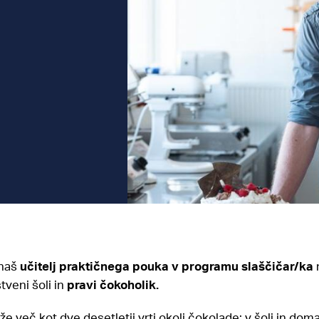
 naš
učitelj praktičnega pouka v programu slaščičar/ka
n
stveni šoli in
pravi čokoholik.
že več kot dve desetletji vrti okoli čokolade: v šoli in dom