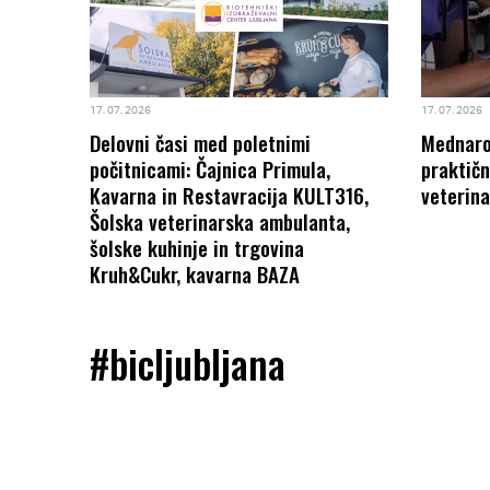
17. 07. 2026
17. 07. 2026
Delovni časi med poletnimi
Mednarod
počitnicami: Čajnica Primula,
praktičn
Kavarna in Restavracija KULT316,
veterina
Šolska veterinarska ambulanta,
šolske kuhinje in trgovina
Kruh&Cukr, kavarna BAZA
#bicljubljana