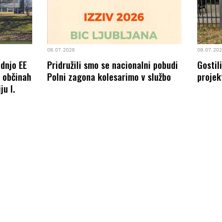
08. 07. 2026
08. 07. 20
odnjo EE
Pridružili smo se nacionalni pobudi
Gostil
8 občinah
Polni zagona kolesarimo v službo
projek
ju I.