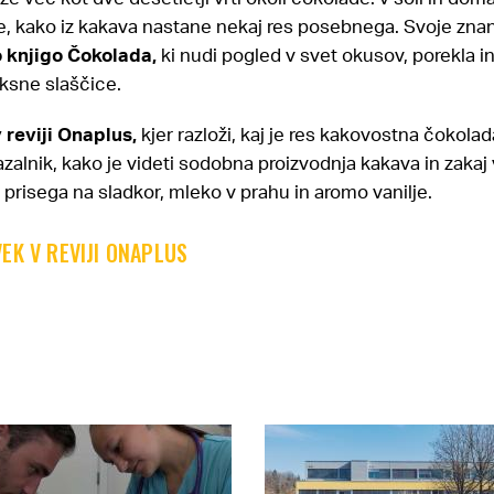
uje, kako iz kakava nastane nekaj res posebnega. Svoje znanj
 knjigo Čokolada,
ki nudi pogled v svet okusov, porekla i
ksne slaščice.
v reviji Onaplus,
kjer razloži, kaj je res kakovostna čokolad
zalnik, kako je videti sodobna proizvodnja kakava in zakaj 
risega na sladkor, mleko v prahu in aromo vanilje.
EK V REVIJI ONAPLUS