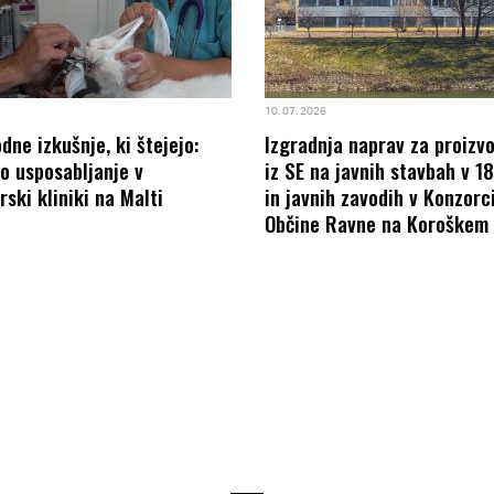
10. 07. 2026
ne izkušnje, ki štejejo:
Izgradnja naprav za proizv
o usposabljanje v
iz SE na javnih stavbah v 1
rski kliniki na Malti
in javnih zavodih v Konzorci
Občine Ravne na Koroškem