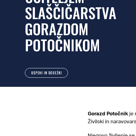
SLAŠČIČARSTVA
GORAZDOM
POTOČNIKOM
USPEHI IN DOSEŽKI
Gorazd Potočnik
je
Živilski in naravovar
Njegovo življenje se 