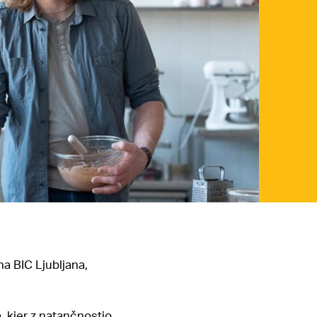
a BIC Ljubljana,
a, kjer z natančnostjo