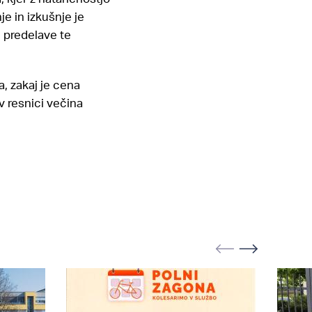
e in izkušnje je
n predelave te
a, zakaj je cena
v resnici večina