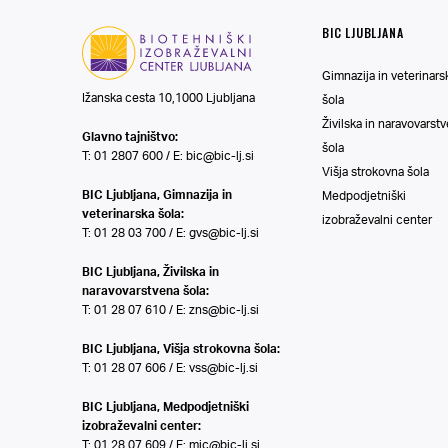
BIC LJUBLJANA
Gimnazija in veterinars
Ižanska cesta 10,1000 Ljubljana
šola
Živilska in naravovarst
Glavno tajništvo:
šola
T: 01 2807 600 / E:
bic@bic-lj.si
Višja strokovna šola
BIC Ljubljana, Gimnazija in
Medpodjetniški
veterinarska šola:
izobraževalni center
T: 01 28 03 700 / E:
gvs@bic-lj.si
BIC Ljubljana, Živilska in
naravovarstvena šola:
T: 01 28 07 610 / E:
zns@bic-lj.si
BIC Ljubljana, Višja strokovna šola:
T: 01 28 07 606 / E:
vss@bic-lj.si
BIC Ljubljana, Medpodjetniški
izobraževalni center:
T: 01 28 07 609 / E:
mic@bic-lj.si