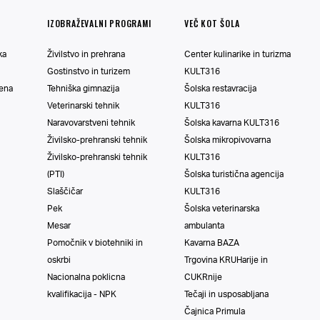
IZOBRAŽEVALNI PROGRAMI
VEČ KOT ŠOLA
ka
Živilstvo in prehrana
Center kulinarike in turizma
Gostinstvo in turizem
KULT316
vena
Tehniška gimnazija
Šolska restavracija
Veterinarski tehnik
KULT316
Naravovarstveni tehnik
Šolska kavarna KULT316
Živilsko-prehranski tehnik
Šolska mikropivovarna
Živilsko-prehranski tehnik
KULT316
(PTI)
Šolska turistična agencija
Slaščičar
KULT316
Pek
Šolska veterinarska
Mesar
ambulanta
Pomočnik v biotehniki in
Kavarna BAZA
oskrbi
Trgovina KRUHarije in
Nacionalna poklicna
CUKRnije
kvalifikacija - NPK
Tečaji in usposabljana
Čajnica Primula