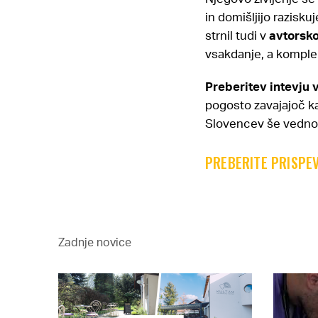
in domišljijo razisk
strnil tudi v
avtorsko
vsakdanje, a komple
Preberitev intevju 
pogosto zavajajoč ka
Slovencev še vedno p
PREBERITE PRISPEV
Zadnje novice
 2017-2021
1 NA