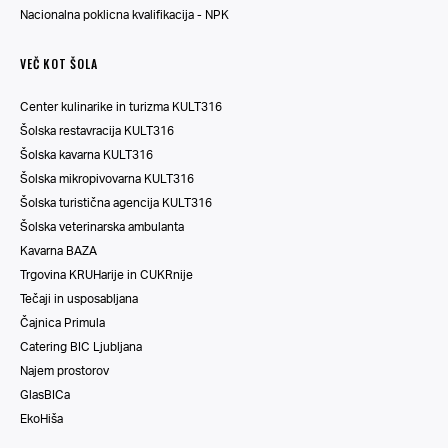
Nacionalna poklicna kvalifikacija - NPK
VEČ KOT ŠOLA
Center kulinarike in turizma KULT316
Šolska restavracija KULT316
Šolska kavarna KULT316
Šolska mikropivovarna KULT316
Šolska turistična agencija KULT316
Šolska veterinarska ambulanta
Kavarna BAZA
Trgovina KRUHarije in CUKRnije
Tečaji in usposabljana
Čajnica Primula
Catering BIC Ljubljana
Najem prostorov
GlasBICa
EkoHiša