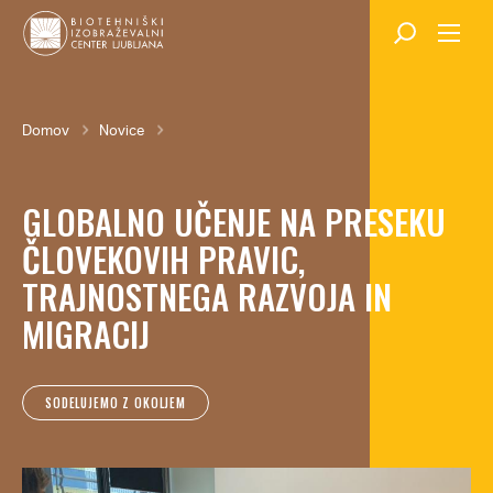
Skok
na
glavno
vsebino
Breadcrumb
Domov
Novice
GLOBALNO UČENJE NA PRESEKU
ČLOVEKOVIH PRAVIC,
TRAJNOSTNEGA RAZVOJA IN
MIGRACIJ
SODELUJEMO Z OKOLJEM