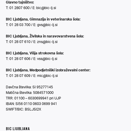
Glavno tajništvo:
T: 01 2807 600 / E:
bic@bic-lj.si
BIC Ljubljana, Gimnazija in veterinarska šola:
T: 01 28 03 700 / E:
gvs@bic-lj.si
BIC Ljubljana, Živilska in naravovarstvena šola:
T: 01 28 07 610 / E:
zns@bic-lj.si
BIC Ljubljana, Višja strokovna šola:
T: 01 28 07 606 / E:
vss@bic-lj.si
BIC Ljubljana, Medpodjetniški izobraževalni center:
T: 01 28 07 609 / E:
mic@bic-lj.si
Davčna številka: SI 95277145
Matična številka: 5084571000
TRR: 01100 – 6030699941 pri UJP
IBAN: SI56 0110 0603 0699 941
SWIFT/BIC: BSLJSI2X
BIC LJUBLJANA