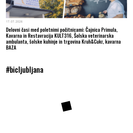
17. 07. 2026
Delovni časi med poletnimi počitnicami: Čajnica Primula,
Kavarna in Restavracija KULT316, Šolska veterinarska
ambulanta, šolske kuhinje in trgovina Kruh&Cukr, kavarna
BAZA
#bicljubljana