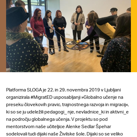
Platforma SLOGA je 22. in 29. novembra 2019 v Ljubljani
organizirala #MigratED usposabljanji »Globalno učenje na
preseku človekovih pravic, trajnostnega razvoja in migracij«,
ki so se ju udeležili pedagogi_ nje, nevladnice_ki in aktivni_e
na področju globalnega učenja. V projektu so pod
mentorstvom naše učiteljice Alenke Sedlar Špehar
sodelovali tudi dijaki naše Živilske šole. Dijaki so se veliko