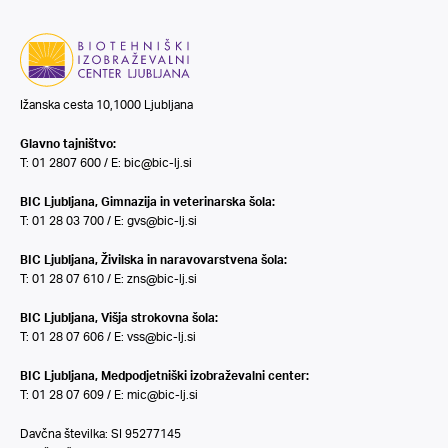
Ižanska cesta 10,1000 Ljubljana
Glavno tajništvo:
T: 01 2807 600 / E:
bic@bic-lj.si
BIC Ljubljana, Gimnazija in veterinarska šola:
T: 01 28 03 700 / E:
gvs@bic-lj.si
BIC Ljubljana, Živilska in naravovarstvena šola:
T: 01 28 07 610 / E:
zns@bic-lj.si
BIC Ljubljana, Višja strokovna šola:
T: 01 28 07 606 / E:
vss@bic-lj.si
BIC Ljubljana, Medpodjetniški izobraževalni center:
T: 01 28 07 609 / E:
mic@bic-lj.si
Davčna številka: SI 95277145