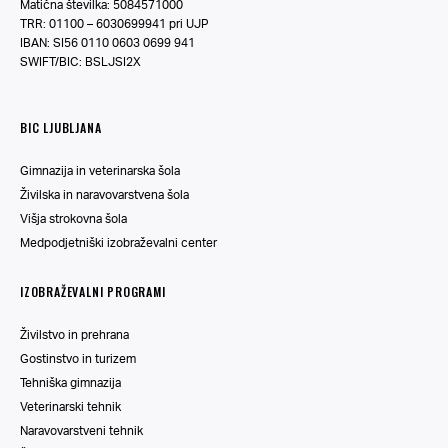
Matična številka: 5084571000
TRR: 01100 – 6030699941 pri UJP
IBAN: SI56 0110 0603 0699 941
SWIFT/BIC: BSLJSI2X
BIC LJUBLJANA
Gimnazija in veterinarska šola
Živilska in naravovarstvena šola
Višja strokovna šola
Medpodjetniški izobraževalni center
IZOBRAŽEVALNI PROGRAMI
Živilstvo in prehrana
Gostinstvo in turizem
Tehniška gimnazija
Veterinarski tehnik
Naravovarstveni tehnik