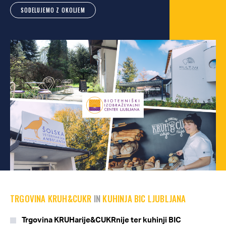
SODELUJEMO Z OKOLJEM
TRGOVINA KRUH&CUKR
IN
KUHINJA BIC LJUBLJANA
Trgovina KRUHarije&CUKRnije ter kuhinji BIC