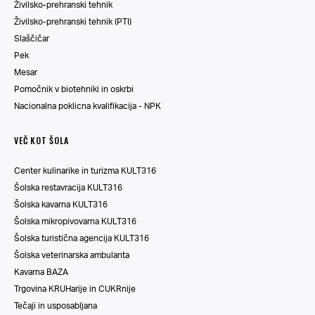
Živilsko-prehranski tehnik
Živilsko-prehranski tehnik (PTI)
Slaščičar
Pek
Mesar
Pomočnik v biotehniki in oskrbi
Nacionalna poklicna kvalifikacija - NPK
VEČ KOT ŠOLA
Center kulinarike in turizma KULT316
Šolska restavracija KULT316
Šolska kavarna KULT316
Šolska mikropivovarna KULT316
Šolska turistična agencija KULT316
Šolska veterinarska ambulanta
Kavarna BAZA
Trgovina KRUHarije in CUKRnije
Tečaji in usposabljana