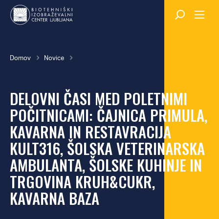
Skok
na
glavno
vsebino
Breadcrumb
Domov
Novice
DELOVNI ČASI MED POLETNIMI
POČITNICAMI: ČAJNICA PRIMULA,
KAVARNA IN RESTAVRACIJA
KULT316, ŠOLSKA VETERINARSKA
AMBULANTA, ŠOLSKE KUHINJE IN
TRGOVINA KRUH&CUKR,
KAVARNA BAZA