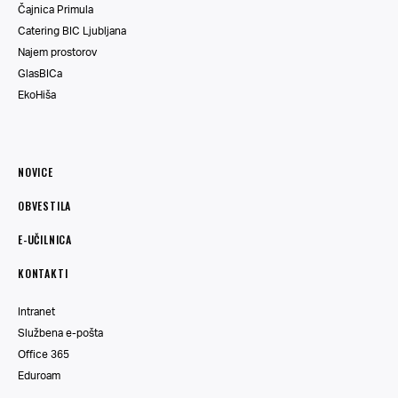
Čajnica Primula
Catering BIC Ljubljana
Najem prostorov
GlasBICa
EkoHiša
NOVICE
OBVESTILA
E-UČILNICA
KONTAKTI
Intranet
Službena e-pošta
Office 365
Eduroam