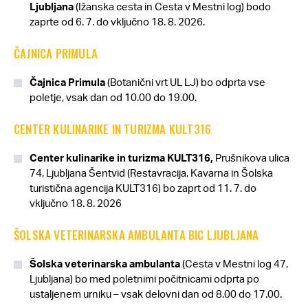
Ljubljana
(Ižanska cesta in Cesta v Mestni log) bodo
zaprte od 6. 7. do vključno 18. 8. 2026.
ČAJNICA PRIMULA
Čajnica Primula
(Botanični vrt UL LJ)
bo odprta vse
poletje, vsak dan od 10.00 do 19.00.
CENTER KULINARIKE IN TURIZMA KULT316
Center kulinarike in turizma KULT316,
Prušnikova ulica
74, Ljubljana Šentvid
(Restavracija, Kavarna in Šolska
turistična agencija KULT316) bo zaprt od 11. 7. do
vključno 18. 8. 2026
ŠOLSKA VETERINARSKA AMBULANTA BIC LJUBLJANA
Šolska veterinarska ambulanta
(Cesta v Mestni log 47,
Ljubljana) bo med poletnimi počitnicami odprta po
ustaljenem urniku – vsak delovni dan od 8.00 do 17.00.