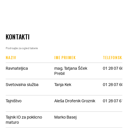
KONTAKTI
Podrsajte za ogled tabele
NAZIV
IME PRIIMEK
TELEFONSKA Š
Ravnateljica
mag. Tatjana Šček
01 28 07 604
Prebil
Svetovalna služba
Tanja Kek
01 28 07 605
Tajništvo
Aleša Drofenik Groznik
01 28 07 610
Tajnik IO za poklicno
Marko Basej
maturo