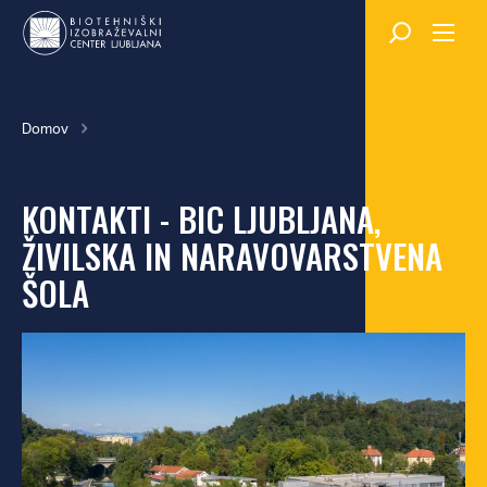
Skok
na
glavno
vsebino
Breadcrumb
Domov
KONTAKTI - BIC LJUBLJANA,
ŽIVILSKA IN NARAVOVARSTVENA
ŠOLA