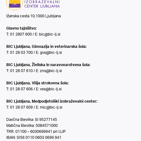
Ižanska cesta 10,1000 Ljubljana
Glavno tajništvo:
T: 01 2807 600 / E:
bic@bic-lj.si
BIC Ljubljana, Gimnazija in veterinarska šola:
T: 01 28 03 700 / E:
gvs@bic-lj.si
BIC Ljubljana, Živilska in naravovarstvena šola:
T: 01 28 07 610 / E:
zns@bic-lj.si
BIC Ljubljana, Višja strokovna šola:
T: 01 28 07 606 / E:
vss@bic-lj.si
BIC Ljubljana, Medpodjetniški izobraževalni center:
T: 01 28 07 609 / E:
mic@bic-lj.si
Davčna številka: SI 95277145
Matična številka: 5084571000
TRR: 01100 – 6030699941 pri UJP
IBAN: SI56 0110 0603 0699 941