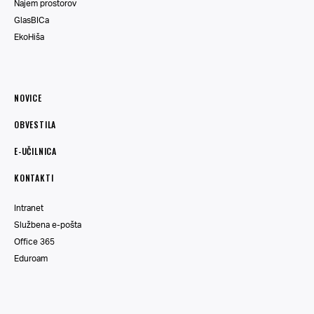
Najem prostorov
GlasBICa
EkoHiša
NOVICE
OBVESTILA
E-UČILNICA
KONTAKTI
Intranet
Službena e-pošta
Office 365
Eduroam