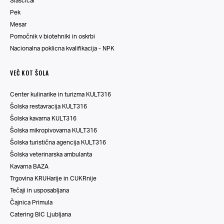
Slaščičar
Pek
Mesar
Pomočnik v biotehniki in oskrbi
Nacionalna poklicna kvalifikacija - NPK
VEČ KOT ŠOLA
Center kulinarike in turizma KULT316
Šolska restavracija KULT316
Šolska kavarna KULT316
Šolska mikropivovarna KULT316
Šolska turistična agencija KULT316
Šolska veterinarska ambulanta
Kavarna BAZA
Trgovina KRUHarije in CUKRnije
Tečaji in usposabljana
Čajnica Primula
Catering BIC Ljubljana