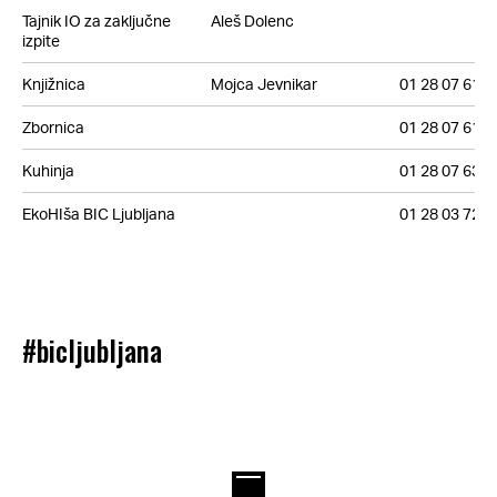
Tajnik IO za zaključne
Aleš Dolenc
izpite
Knjižnica
Mojca Jevnikar
01 28 07 611
Zbornica
01 28 07 615
Kuhinja
01 28 07 631
EkoHIša BIC Ljubljana
01 28 03 722
#bicljubljana