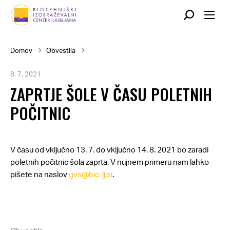
Skok
na
glavno
Breadcrumb
Domov
Obvestila
vsebino
8. 7. 2021
ZAPRTJE ŠOLE V ČASU POLETNIH
POČITNIC
V času od vključno 13. 7. do vključno 14. 8. 2021 bo zaradi
poletnih počitnic šola zaprta. V nujnem primeru nam lahko
pišete na naslov
gvs@bic-lj.si
.