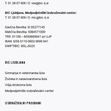
T: 01 28 07 606 / E:
vss@bic-lj.si
BIC Ljubljana, Medpodjetniški izobraževalni center:
T: 01 28 07 609 / E:
mic@bic-lj.si
Davčna številka: SI 95277145
Matična številka: 5084571000
TRR: 01100 – 6030699941 pri UJP
IBAN: SI56 0110 0603 0699 941
SWIFT/BIC: BSLJSI2X
BIC LJUBLJANA
Gimnazija in veterinarska šola
Živilska in naravovarstvena šola
Višja strokovna šola
Medpodjetniški izobraževalni center
IZOBRAŽEVALNI PROGRAMI