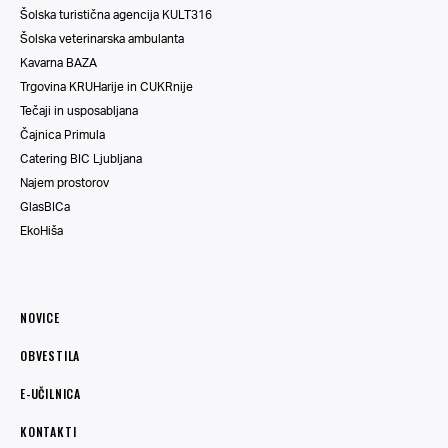
Šolska turistična agencija KULT316
Šolska veterinarska ambulanta
Kavarna BAZA
Trgovina KRUHarije in CUKRnije
Tečaji in usposabljana
Čajnica Primula
Catering BIC Ljubljana
Najem prostorov
GlasBICa
EkoHiša
NOVICE
OBVESTILA
E-UČILNICA
KONTAKTI