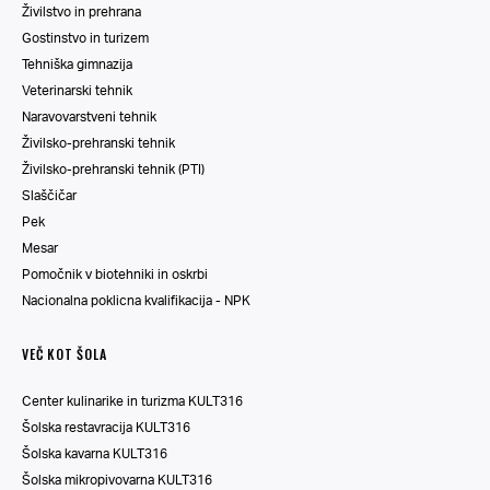
Živilstvo in prehrana
Gostinstvo in turizem
Tehniška gimnazija
Veterinarski tehnik
Naravovarstveni tehnik
Živilsko-prehranski tehnik
Živilsko-prehranski tehnik (PTI)
Slaščičar
Pek
Mesar
Pomočnik v biotehniki in oskrbi
Nacionalna poklicna kvalifikacija - NPK
VEČ KOT ŠOLA
Center kulinarike in turizma KULT316
Šolska restavracija KULT316
Šolska kavarna KULT316
Šolska mikropivovarna KULT316