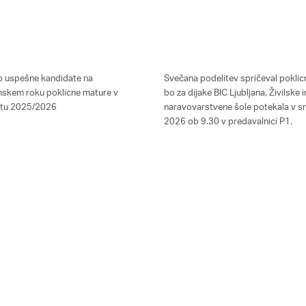
o uspešne kandidate na
Svečana podelitev spričeval pokli
skem roku poklicne mature v
bo za dijake BIC Ljubljana, Živilske i
etu 2025/2026
naravovarstvene šole potekala v sr
2026 ob 9.30 v predavalnici P1.