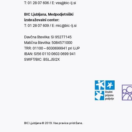
T: 01 28 07 606 / E:
vss@bic-lj.si
BIC Ljubljana, Medpodjetniški
izobraževalni center:
T: 01 28 07 609 / E:
mic@bic-lj.si
Davčna številka: SI 95277145
Matična številka: 5084571000
TRR: 01100 – 6030699941 pri UJP
IBAN: SI56 0110 0603 0699 941
SWIFT/BIC: BSLJSI2X
BIC Ljubljana © 2019. Vse pravice pridržane.