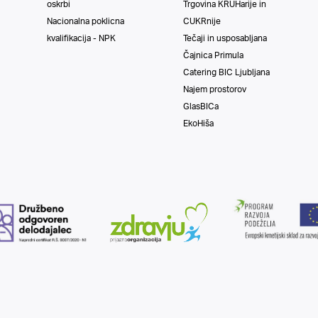
oskrbi
Trgovina KRUHarije in
Nacionalna poklicna
CUKRnije
kvalifikacija - NPK
Tečaji in usposabljana
Čajnica Primula
Catering BIC Ljubljana
Najem prostorov
GlasBICa
EkoHiša