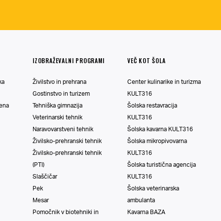
IZOBRAŽEVALNI PROGRAMI
VEČ KOT ŠOLA
ka
Živilstvo in prehrana
Center kulinarike in turizma
Gostinstvo in turizem
KULT316
vena
Tehniška gimnazija
Šolska restavracija
Veterinarski tehnik
KULT316
Naravovarstveni tehnik
Šolska kavarna KULT316
Živilsko-prehranski tehnik
Šolska mikropivovarna
Živilsko-prehranski tehnik
KULT316
(PTI)
Šolska turistična agencija
Slaščičar
KULT316
Pek
Šolska veterinarska
Mesar
ambulanta
Pomočnik v biotehniki in
Kavarna BAZA