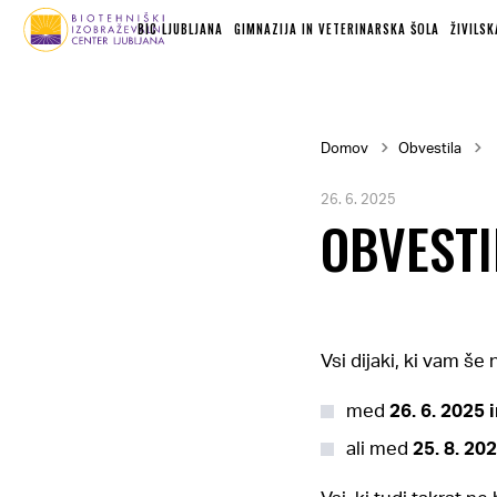
MAIN
Skok
NAVIGATION
BIC LJUBLJANA
GIMNAZIJA IN VETERINARSKA ŠOLA
ŽIVILS
na
glavno
vsebino
Breadcrumb
Domov
Obvestila
26. 6. 2025
OBVESTI
Vsi dijaki, ki vam še 
med
26. 6. 2025 i
ali med
25. 8. 202