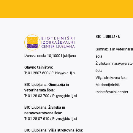
BIC LJUBLJANA
Gimnazija in veterinars
Ižanska cesta 10,1000 Ljubljana
šola
Živilska in naravovarst
Glavno tajništvo:
šola
T: 01 2807 600 / E:
bic@bic-lj.si
Višja strokovna šola
BIC Ljubljana, Gimnazija in
Medpodjetniški
veterinarska šola:
izobraževalni center
T: 01 28 03 700 / E:
gvs@bic-lj.si
BIC Ljubljana, Živilska in
naravovarstvena šola:
T: 01 28 07 610 / E:
zns@bic-lj.si
BIC Ljubljana, Višja strokovna šola: