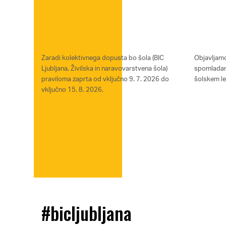
Zaradi kolektivnega dopusta bo šola (BIC
Objavljam
Ljubljana, Živilska in naravovarstvena šola)
spomladan
praviloma zaprta od vključno 9. 7. 2026 do
šolskem l
vključno 15. 8. 2026.
#bicljubljana