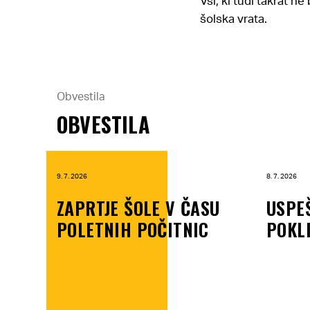
Vsi, ki tudi takrat n
šolska vrata.
Obvestila
OBVESTILA
9. 7. 2026
8. 7. 2026
ZAPRTJE ŠOLE V ČASU
USPE
POLETNIH POČITNIC
POKL