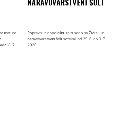
NARAVOVARSTVENI ŠOLI
cne mature
Popravni in dopolnilni izpiti bodo na Živilski in
obveščam
n
naravovarstveni šoli potekali od 29. 6. do 3. 7.
ne bodo 
edo, 8. 7.
2026.
storijo 
termine.