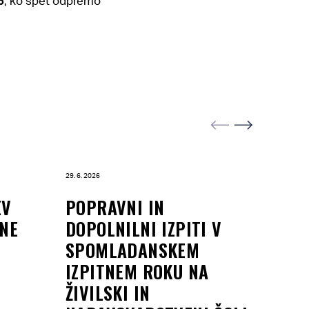
5
, ko spet odpremo
29. 6. 2026
24. 6. 2026
EV
POPRAVNI IN
OBV
CNE
DOPOLNILNI IZPITI V
SP
SPOMLADANSKEM
IZPITNEM ROKU NA
ŽIVILSKI IN