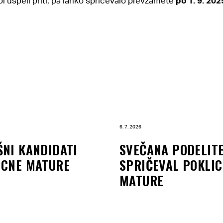
e bi uspeli priti, pa lahko spričevalo prevzamete
po 1. 9. 202
6. 7. 2026
ŠNI KANDIDATI
SVEČANA PODELIT
ICNE MATURE
SPRIČEVAL POKLI
MATURE