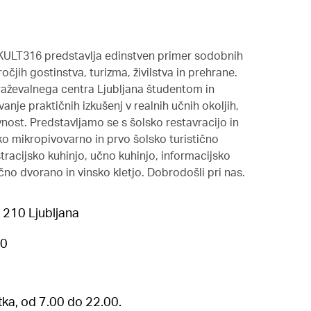
a KULT316 predstavlja edinstven primer sodobnih
čjih gostinstva, turizma, živilstva in prehrane.
raževalnega centra Ljubljana študentom in
je praktičnih izkušenj v realnih učnih okoljih,
avnost. Predstavljamo se s šolsko restavracijo in
o mikropivovarno in prvo šolsko turistično
tracijsko kuhinjo, učno kuhinjo, informacijsko
no dvorano in vinsko kletjo. Dobrodošli pri nas.
1210 Ljubljana
60
ka, od 7.00 do 22.00.