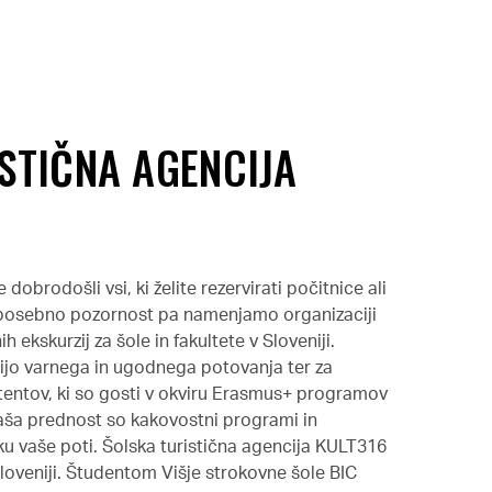
STIČNA AGENCIJA
e dobrodošli vsi, ki želite rezervirati počitnice ali
, posebno pozornost pa namenjamo organizaciji
ih ekskurzij za šole in fakultete v Sloveniji.
ijo varnega in ugodnega potovanja ter za
ntentov, ki so gosti v okviru Erasmus+ programov
 vaša prednost so kakovostni programi in
ku vaše poti. Šolska turistična agencija KULT316
Sloveniji. Študentom Višje strokovne šole BIC