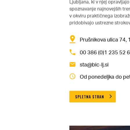
Ljubljana, ki v njej opravlj
spoznavanje najnovejših tre
v okviru praktičnega izobraž
pridobivajo ustrezne strok
Prušnikova ulica 74, 
00 386 (0)1 235 52 
sta@bic-lj.si
Od ponedeljka do pet
SPLETNA STRAN