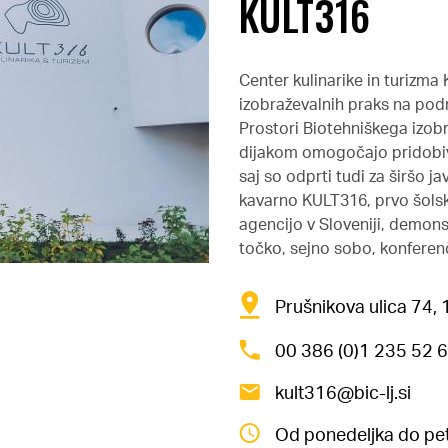
KULT316
Center kulinarike in turizm
izobraževalnih praks na podro
Prostori Biotehniškega izob
dijakom omogočajo pridobivan
saj so odprti tudi za širšo j
kavarno KULT316, prvo šolsk
agencijo v Sloveniji, demons
točko, sejno sobo, konferenč
Prušnikova ulica 74, 
00 386 (0)1 235 52 
kult316@bic-lj.si
Od ponedeljka do pet