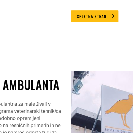
SPLETNA STRAN
A AMBULANTA
lantna za male živali v
grama veterinarski tehnik/ca
 sodobno opremljeni
o na resničnih primerih in ne
ta je namreč odprta tudi za