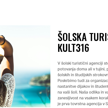
ŠOLSKA TURI
KULT316
V šolski turistični agenciji st
potovanja doma ali v tujini
šolskih in študijskih strokovn
Poskrbimo tudi za organizac
nastanitve dijakov in štude
na vaši šoli. Naša odlika in
zanesljivost na vsakem kora
je prva tovrstna agencija v 