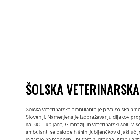
ŠOLSKA VETERINARSK
Šolska veterinarska ambulanta je prva šolska ambu
Sloveniji. Namenjena je izobraževanju dijakov pro
na BIC Ljubljana, Gimnaziji in veterinarski šoli. V
ambulanti se oskrbe hišnih ljubljenčkov dijaki učij
le z vajo na modelih – plišastih igračah. Ambulan