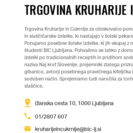
TRGOVINA KRUHARIJE I
Trgovina Kruharije in Cukrnije za obiskovalce po
in slaščičarske izdelke, ki nastajajo v šolski pekars
Ponujamo posebne šolske izdelke, ki jih skupaj z me
študenti BIC Ljubljana. Pohvalimo se lahko z doma
izdelki po tradicionalnih receptih in pridihom so
naziva Naj krof Slovenije, prejemniki zlatega priz
gibanico, avtorji posebnega pravičnega kifeljčka i
sodoben način. Sprejemamo tudi naročila za torte,
slaščice.
Ižanska cesta 10, 1000 Ljubljana
01/2807 607
kruharijeincukrnije@bic-lj.si