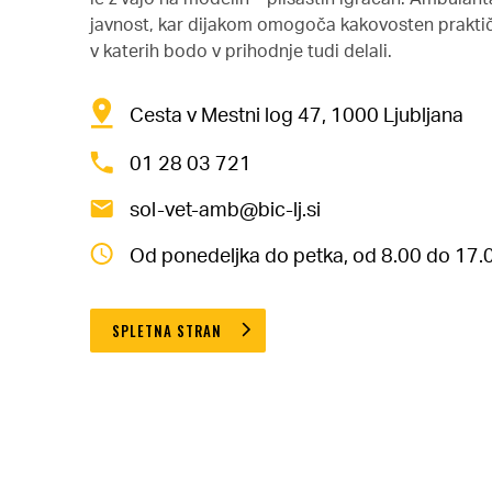
javnost, kar dijakom omogoča kakovosten praktič
v katerih bodo v prihodnje tudi delali.
Cesta v Mestni log 47, 1000 Ljubljana
01 28 03 721
sol-vet-amb@bic-lj.si
Od ponedeljka do petka, od 8.00 do 17.
SPLETNA STRAN