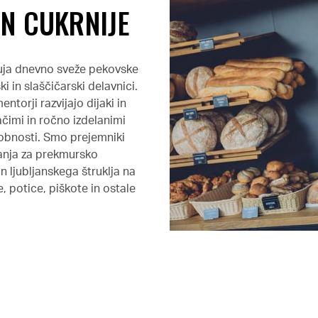
N CUKRNIJE
nuja dnevno sveže pekovske
ki in slaščičarski delavnici.
ntorji razvijajo dijaki in
čimi in ročno izdelanimi
dobnosti. Smo prejemniki
nanja za prekmursko
n ljubljanskega štruklja na
 potice, piškote in ostale